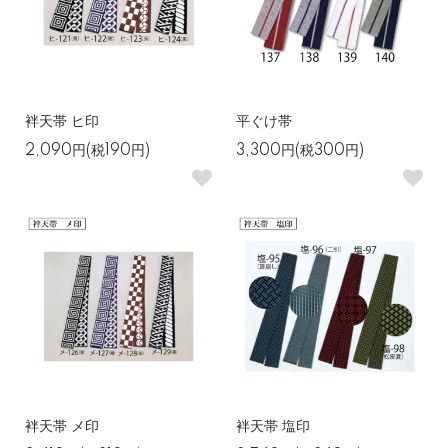
袢天帯 ヒ印
平ぐけ帯
2,090円(税190円)
3,300円(税300円)
袢天帯 メ印
袢天帯 塩印