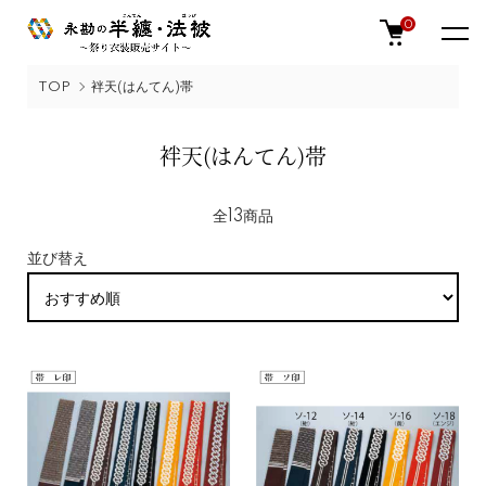
0
TOP
袢天(はんてん)帯
袢天(はんてん)帯
全13商品
並び替え